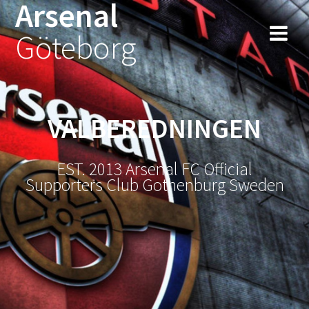
Arsenal
Hoppa
till
Göteborg
innehåll
VALBEREDNINGEN
EST. 2013 Arsenal FC Official
Supporters Club Gothenburg Sweden