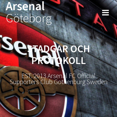
Arsenal
Hoppa
till
Göteborg
innehåll
STADGAR OCH
PROTOKOLL
EST. 2013 Arsenal FC Official
Supporters Club Gothenburg Sweden