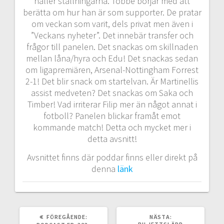
håller ställningarna. Tobbe börjar med att
berätta om hur han är som supporter. De pratar
om veckan som varit, dels privat men även i
”Veckans nyheter”. Det innebär transfer och
frågor till panelen. Det snackas om skillnaden
mellan låna/hyra och Edu! Det snackas sedan
om ligapremiären, Arsenal-Nottingham Forrest
2-1! Det blir snack om startelvan. Är Martinellis
assist medveten? Det snackas om Saka och
Timber! Vad irriterar Filip mer än något annat i
fotboll? Panelen blickar framåt emot
kommande match! Detta och mycket mer i
detta avsnitt!
Avsnittet finns där poddar finns eller direkt på
denna
länk
FÖREGÅENDE
NÄSTA
FÖREGÅENDE:
NÄSTA:
INLÄGG:
INLÄGG: