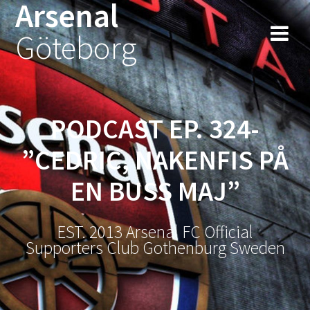
Arsenal
Hoppa
till
Göteborg
innehåll
PODCAST EP. 324-
”CEDRIC, NAKENFIS PÅ
EN BUSS MAJ”
EST. 2013 Arsenal FC Official
Supporters Club Gothenburg Sweden