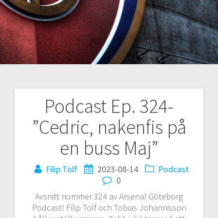
Podcast Ep. 324-
Inläggsnavigering
”Cedric, nakenfis på
en buss Maj”
Filip Tolf
2023-08-14
Podcast
0
Avsnitt nummer 324 av Arsenal Göteborg
Podcast! Filip Tolf och Tobias Johannisson