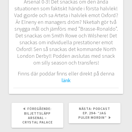
Arsenal 0-3! Det snackas om den ända
situationen som faktiskt hände i första halvlek!
Vad gjorde och sa Arteta i halvlek emot Oxford?
Är Elneny en managers dröm? Nketiah gör två
snygga mål och jämförs med ”Brasse-Ronaldo”.
Det snackas om Smith Rowe och Wilshere! Det
snackas om individuella prestationer emot
Oxford! Sen så snackas det kommande North
London Derby!! Podden avslutas med snack
om silly season och transfers!
Finns där poddar finns eller direkt på denna
länk
FÖREGÅENDE
NÄSTA
FÖREGÅENDE:
NÄSTA:
PODCAST
INLÄGG:
INLÄGG:
EP. 294- ”JAG
BILJETTSLÄPP
PULER MORDIN”
ARSENAL –
CRYSTAL PALACE