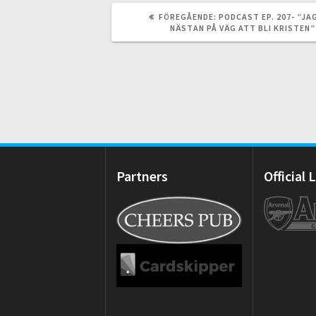
FÖREGÅENDE
FÖREGÅENDE:
PODCAST EP. 207- ”JA
INLÄGG:
NÄSTAN PÅ VÄG ATT BLI KRISTEN”
Partners
Official