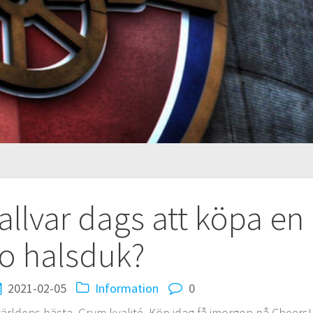
ing
allvar dags att köpa en
o halsduk?
2021-02-05
Information
0
ärldens bästa. Grym kvalité. Köp idag få imorgon på Cheers!