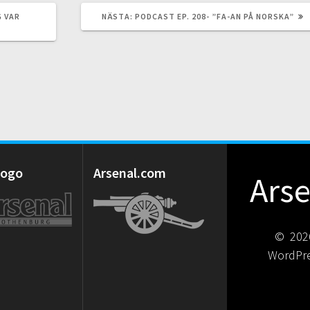
NÄSTA
G VAR
NÄSTA:
PODCAST EP. 208- ”FA-AN PÅ NORSKA”
INLÄGG:
 Logo
Arsenal.com
Ars
© 2026
WordPr