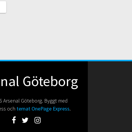
enal Göteborg
 Arsenal Göteborg. Byggt med
ess och
temat OnePage Express
.