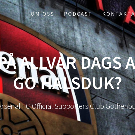
OM OSS
PODCAST
KONTAKTA
PÅ ALLVAR DAGS 
GO HALSDUK?
Arsenal FC Official Supporters Club Gothen