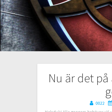
Inläggsnaviger
Nu är det på 
g
0022
Halsduk! Alla gooners behöver väl v