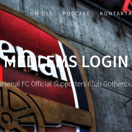
OM OSS
PODCAST
KONTAKTA
MEDLEMS LOGIN
Arsenal FC Official Supporters Club Gothen