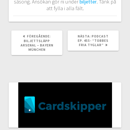
säsong. Ansökan gör ni under
biljetter
. Tänk på
att fylla i alla fält.
FÖREGÅENDE
NÄSTA
FÖREGÅENDE:
NÄSTA:
PODCAST
INLÄGG:
INLÄGG:
EP. 455- “TOBBES
BILJETTSLÄPP
FRIA TYGLAR”
ARSENAL – BAYERN
MÜNCHEN