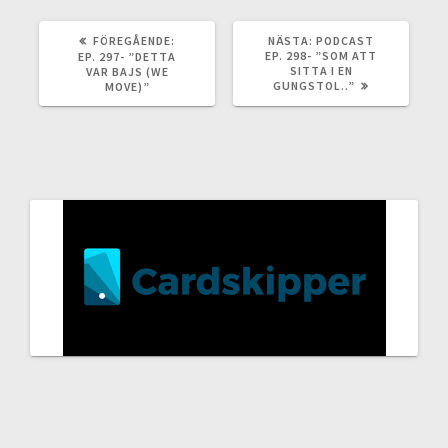
FÖREGÅENDE
NÄSTA
FÖREGÅENDE:
NÄSTA:
PODCAST
INLÄGG:
INLÄGG:
EP. 298- ”SOM ATT
EP. 297- ”DETTA
SITTA I EN
VAR BAJS (WE
GUNGSTOL..”
MOVE)”