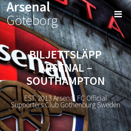
Arsenal
Hoppa
till
Göteborg
innehåll
BILJETTSLÄPP
ARSENAL –
SOUTHAMPTON
EST. 2013 Arsenal FC Official
Supporters Club Gothenburg Sweden