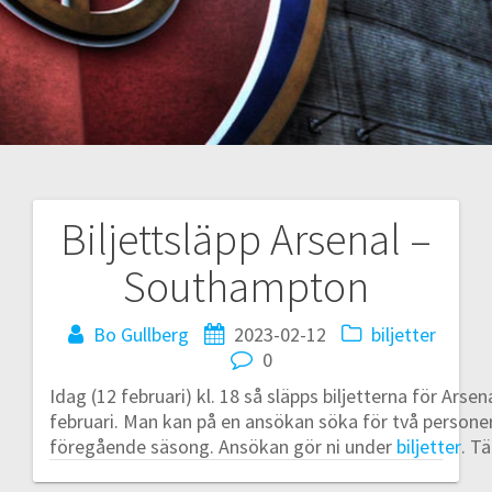
Biljettsläpp Arsenal –
Inläggsnavigering
Southampton
Bo Gullberg
2023-02-12
biljetter
0
Idag (12 februari) kl. 18 så släpps biljetterna för Ars
februari. Man kan på en ansökan söka för två perso
föregående säsong. Ansökan gör ni under
biljetter
. Tä