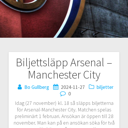
Biljettsläpp Arsenal –
Inläggsnavigering
Manchester City
Bo Gullberg
2024-11-27
biljetter
0
Idag (27 november) kl. 18 så släpps biljetterna
för Arsenal-Manchester City. Matchen spelas
preliminärt 1 februari. Ansökan är öppen till 28
november. Man kan på en ansökan söka för två