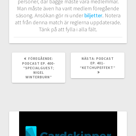
personer, där bägge måste vara medlemmar.
Man måste även ha varit medlem föregående
säsong. Ansökan gör ni under
biljetter
. Notera
att från denna match är reglerna uppdaterade.
Tänk på att fylla i alla fält.
FÖREGÅENDE
NÄSTA
FÖREGÅENDE:
NÄSTA:
PODCAST
INLÄGG:
INLÄGG:
EP. 401-
PODCAST EP. 400-
“KETCHUPEFFEKT”
”SPECIALGUEST;
NIGEL
WINTERBURN”