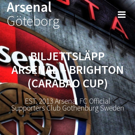
Arsenal
Hoppa
till
Göteborg
innehåll
BILJETTSLÄPP
ARSENAL – BRIGHTON
(CARABAO CUP)
EST. 2013 Arsenal FC Official
Supporters Club Gothenburg Sweden