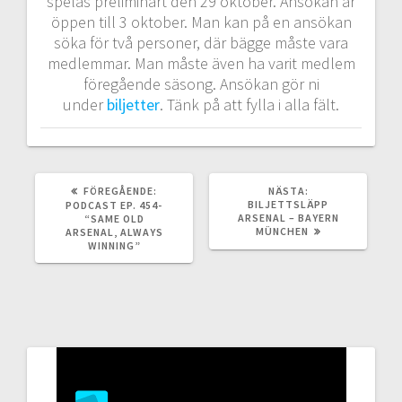
spelas preliminärt den 29 oktober. Ansökan är
öppen till 3 oktober. Man kan på en ansökan
söka för två personer, där bägge måste vara
medlemmar. Man måste även ha varit medlem
föregående säsong. Ansökan gör ni
under
biljetter
. Tänk på att fylla i alla fält.
FÖREGÅENDE
NÄSTA
FÖREGÅENDE:
NÄSTA:
INLÄGG:
INLÄGG:
BILJETTSLÄPP
PODCAST EP. 454-
ARSENAL – BAYERN
“SAME OLD
MÜNCHEN
ARSENAL, ALWAYS
WINNING”