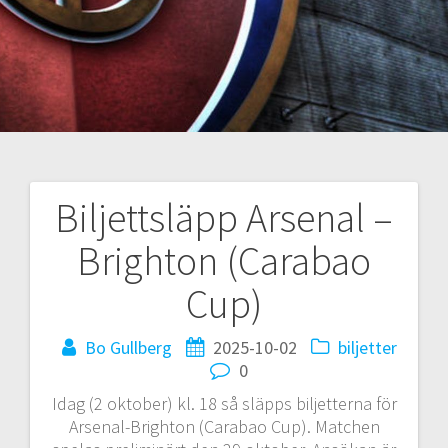
Biljettsläpp Arsenal –
Inläggsnavigering
Brighton (Carabao
Cup)
Bo Gullberg
2025-10-02
biljetter
0
Idag (2 oktober) kl. 18 så släpps biljetterna för
Arsenal-Brighton (Carabao Cup). Matchen